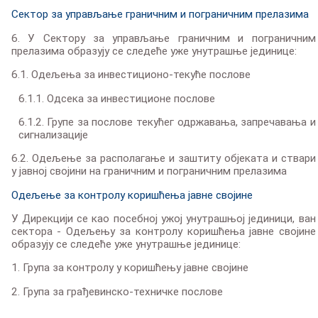
Сектор за управљање граничним и пограничним прелазима
6. У Сектору за управљање граничним и пограничним
прелазима образују се следеће уже унутрашње јединице:
6.1. Одељења за инвестиционо-текуће послове
6.1.1. Одсека за инвестиционе послове
6.1.2. Групе за послове текућег одржавања, запречавања и
сигнализације
6.2. Одељење за располагање и заштиту објеката и ствари
у јавној својини на граничним и пограничним прелазима
Одељење за контролу коришћења јавне својине
У Дирекцији се као посебној ужој унутрашњој јединици, ван
сектора - Одељењу за контролу коришћења јавне својине
образују се следеће уже унутрашње јединице:
1. Група за контролу у коришћењу јавне својине
2. Група за грађевинско-техничке послове