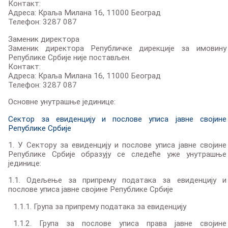
Контакт:
Адреса: Краља Милана 16, 11000 Београд
Телефон: 3287 087
Заменик директора
Заменик директора Републичке дирекције за имовину
Републике Србије није постављен.
Контакт:
Адреса: Краља Милана 16, 11000 Београд
Телефон: 3287 087
Основне унутрашње јединице:
Сектор за евиденцију и послове уписа јавне својине
Републике Србије
1. У Сектору за евиденцију и послове уписа јавне својине
Републике Србије образују се следеће уже унутрашње
јединице:
1.1. Одељење за припрему података за евиденцију и
послове уписа јавне својине Републике Србије
1.1.1. Група за припрему података за евиденцију
1.1.2. Група за послове уписа права јавне својине