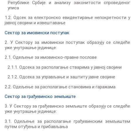
Републике Србије и анализу законитости спроведеног
уписа
1.2. Одсек за електронско евидентирање непокретности у
јавној својини и извештавање
Сектор за имовински поступак
2. У Сектору за имовински поступак образују се следеће
уже унутрашње јединице:
2.1. Одељење за имовинско-правне послове
2.1.1. Одсека за располагање стварима у јавној својини
2.1.2. Одсека за управљање и заштиту јавне својине
2.2. Одељење за располагање становима и гаражама
Сектор за грађевинско земљиште
3. У Сектору за грађевинско земљиште образују се следеће
уже унутрашње јединице:
3.1. Одељење за располагање грађевинским земљиштем
путем отуђења и прибављања