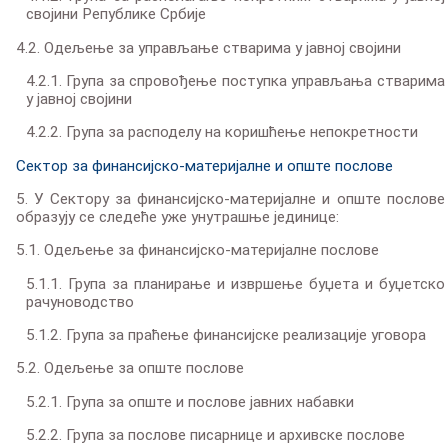
својини Републике Србије
4.2. Одељење за управљање стварима у јавној својини
4.2.1. Група за спровођење поступка управљања стварима
у јавној својини
4.2.2. Група за расподелу на коришћење непокретности
Сектор за финансијско-материјалне и опште послове
5. У Сектору за финансијско-материјалне и опште послове
образују се следеће уже унутрашње јединице:
5.1. Одељење за финансијско-материјалне послове
5.1.1. Група за планирање и извршење буџета и буџетско
рачуноводство
5.1.2. Група за праћење финансијске реализације уговора
5.2. Одељење за опште послове
5.2.1. Група за опште и послове јавних набавки
5.2.2. Група за послове писарнице и архивске послове