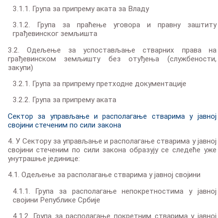
3.1.1. Група за припрему аката за Владу
3.1.2. Група за праћење уговора и правну заштиту
грађевинског земљишта
3.2. Одељење за успостављање стварних права на
грађевинском земљишту без отуђења (службености,
закупи)
3.2.1. Група за припрему претходне документације
3.2.2. Група за припрему аката
Сектор за управљање и располагање стварима у јавној
својини стеченим по сили закона
4. У Сектору за управљање и располагање стварима у јавној
својини стеченим по сили закона образују се следеће уже
унутрашње јединице:
4.1. Одељење за располагање стварима у јавној својини
4.1.1. Група за располагање непокретностима у јавној
својини Републике Србије
4.1.2. Група за располагање покретним стварима у јавној