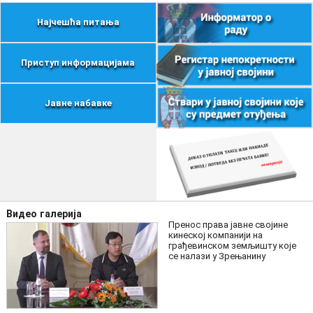
Најчешћа питања
Приступ информацијама
Јавне набавке
Видео галерија
Пренос права јавне својине
кинеској компанији на
грађевинском земљишту које
се налази у Зрењанину