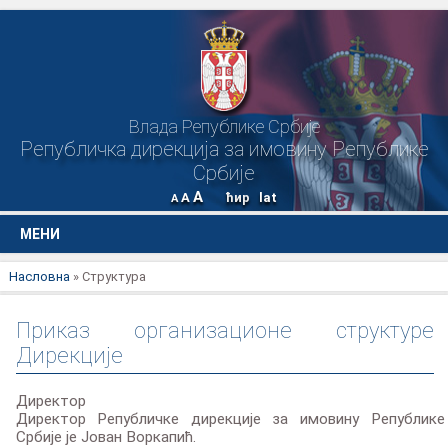
Влада Републике Србије
Републичка дирекција за имовину Републике
Србије
A
A
ћир
lat
A
МЕНИ
Насловна
» Структура
Приказ организационе структуре
Дирекције
Директор
Директор Републичке дирекције за имовину Републике
Србије је Јован Воркапић.