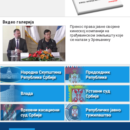
Видео галерија
Пренос права јавне својине
кинеској компанији на
грађевинском земљишту које
се налази у Зрењанину