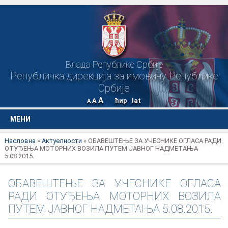
Влада Републике Србије
Републичка дирекција за имовину Републике
Србије
A
A
ћир
lat
A
МЕНИ
Насловна
»
Актуелности
» ОБАВЕШТЕЊЕ ЗА УЧЕСНИКЕ ОГЛАСА РАДИ
ОТУЂЕЊА МОТОРНИХ ВОЗИЛА ПУТЕМ ЈАВНОГ НАДМЕТАЊА
5.08.2015.
ОБАВЕШТЕЊЕ ЗА УЧЕСНИКЕ ОГЛАСА
РАДИ ОТУЂЕЊА МОТОРНИХ ВОЗИЛА
ПУТЕМ ЈАВНОГ НАДМЕТАЊА 5.08.2015.