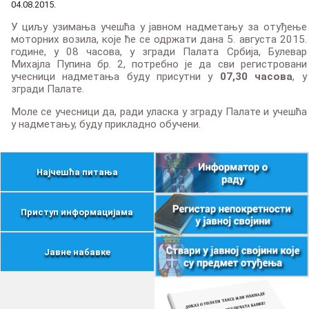
04.08.2015.
У циљу узимања учешћа у јавном надметању за отуђење
моторних возила, које ће се одржати дана 5. августа 2015.
године, у 08 часова, у згради Палата Србија, Булевар
Михајла Пупина бр. 2, потребно је да сви регистровани
учесници надметања буду присутни у
07,30 часова
, у
згради Палате.
Моле се учесници да, ради уласка у зграду Палате и учешћа
у надметању, буду прикладно обучени.
Најчешћа питања
Приступ информацијама
Јавне набавке