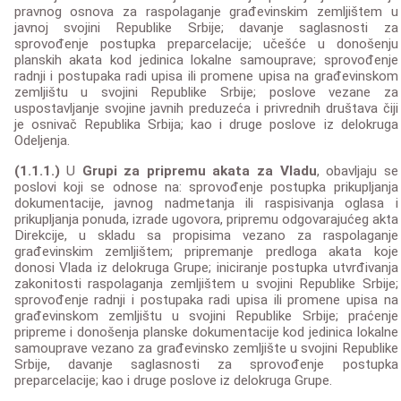
pravnog osnova za raspolaganje građevinskim zemljištem u
javnoj svojini Republike Srbije; davanje saglasnosti za
sprovođenje postupka preparcelacije; učešće u donošenju
planskih akata kod jedinica lokalne samouprave; sprovođenje
radnji i postupaka radi upisa ili promene upisa na građevinskom
zemljištu u svojini Republike Srbije; poslove vezane za
uspostavljanje svojine javnih preduzeća i privrednih društava čiji
je osnivač Republika Srbija; kao i druge poslove iz delokruga
Odeljenja.
(1.1.1.)
U
Grupi za pripremu akata za Vladu
, obavljaju se
poslovi koji se odnose na: sprovođenje postupka prikupljanja
dokumentacije, javnog nadmetanja ili raspisivanja oglasa i
prikupljanja ponuda, izrade ugovora, pripremu odgovarajućeg akta
Direkcije, u skladu sa propisima vezano za raspolaganje
građevinskim zemljištem; pripremanje predloga akata koje
donosi Vlada iz delokruga Grupe; iniciranje postupka utvrđivanja
zakonitosti raspolaganja zemljištem u svojini Republike Srbije;
sprovođenje radnji i postupaka radi upisa ili promene upisa na
građevinskom zemljištu u svojini Republike Srbije; praćenje
pripreme i donošenja planske dokumentacije kod jedinica lokalne
samouprave vezano za građevinsko zemljište u svojini Republike
Srbije, davanje saglasnosti za sprovođenje postupka
preparcelacije; kao i druge poslove iz delokruga Grupe.