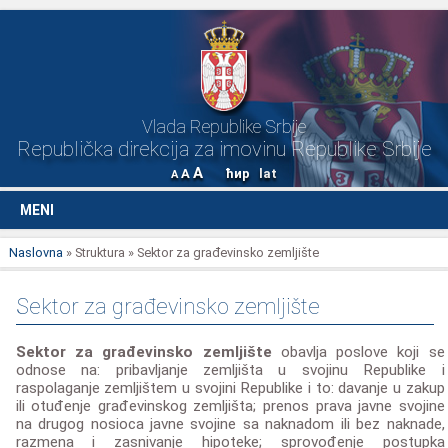
Vlada Republike Srbije
Republička direkcija za imovinu Republike Srbije
A
A
ћир
lat
A
MENI
Naslovna
» Struktura » Sektor za građevinsko zemljište
Sektor za građevinsko zemljište
Sektor za građevinsko zemljište
obavlja poslove koji se
odnose na: pribavljanje zemljišta u svojinu Republike i
raspolaganje zemljištem u svojini Republike i to: davanje u zakup
ili otuđenje građevinskog zemljišta; prenos prava javne svojine
na drugog nosioca javne svojine sa naknadom ili bez naknade,
razmena i zasnivanje hipoteke; sprovođenje postupka