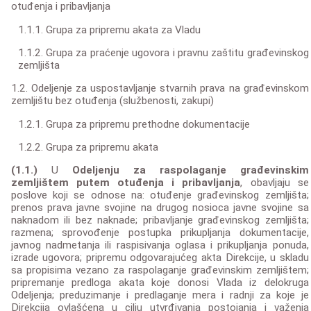
otuđenja i pribavljanja
1.1.1. Grupa za pripremu akata za Vladu
1.1.2. Grupa za praćenje ugovora i pravnu zaštitu građevinskog
zemljišta
1.2. Odeljenje za uspostavljanje stvarnih prava na građevinskom
zemljištu bez otuđenja (službenosti, zakupi)
1.2.1. Grupa za pripremu prethodne dokumentacije
1.2.2. Grupa za pripremu akata
(1.1.)
U
Odeljenju za raspolaganje građevinskim
zemljištem putem otuđenja i pribavljanja
, obavljaju se
poslove koji se odnose na: otuđenje građevinskog zemljišta;
prenos prava javne svojine na drugog nosioca javne svojine sa
naknadom ili bez naknade; pribavljanje građevinskog zemljišta;
razmena; sprovođenje postupka prikupljanja dokumentacije,
javnog nadmetanja ili raspisivanja oglasa i prikupljanja ponuda,
izrade ugovora; pripremu odgovarajućeg akta Direkcije, u skladu
sa propisima vezano za raspolaganje građevinskim zemljištem;
pripremanje predloga akata koje donosi Vlada iz delokruga
Odeljenja; preduzimanje i predlaganje mera i radnji za koje je
Direkcija ovlašćena u cilju utvrđivanja postojanja i važenja