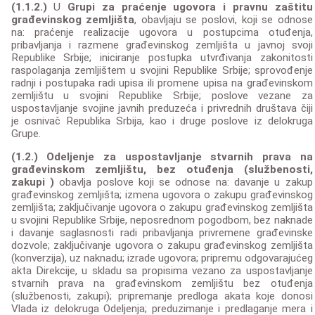
(1.1.2.)
U
Grupi za praćenje ugovora i pravnu zaštitu
građevinskog zemljišta
, obavljaju se poslovi, koji se odnose
na: praćenje realizacije ugovora u postupcima otuđenja,
pribavljanja i razmene građevinskog zemljišta u javnoj svoji
Republike Srbije; iniciranje postupka utvrđivanja zakonitosti
raspolaganja zemljištem u svojini Republike Srbije; sprovođenje
radnji i postupaka radi upisa ili promene upisa na građevinskom
zemljištu u svojini Republike Srbije; poslove vezane za
uspostavljanje svojine javnih preduzeća i privrednih društava čiji
je osnivač Republika Srbija, kao i druge poslove iz delokruga
Grupe.
(1.2.) Odeljenje za uspostavljanje stvarnih prava na
građevinskom zemljištu, bez otuđenja (službenosti,
zakupi )
obavlja poslove koji se odnose na: davanje u zakup
građevinskog zemljišta; izmena ugovora o zakupu građevinskog
zemljišta; zaključivanje ugovora o zakupu građevinskog zemljišta
u svojini Republike Srbije, neposrednom pogodbom, bez naknade
i davanje saglasnosti radi pribavljanja privremene građevinske
dozvole; zaključivanje ugovora o zakupu građevinskog zemljišta
(konverzija), uz naknadu; izrade ugovora; pripremu odgovarajućeg
akta Direkcije, u skladu sa propisima vezano za uspostavljanje
stvarnih prava na građevinskom zemljištu bez otuđenja
(službenosti, zakupi); pripremanje predloga akata koje donosi
Vlada iz delokruga Odeljenja; preduzimanje i predlaganje mera i