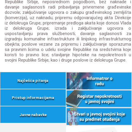
Republike Srbije, neposrednom pogodbom, bez naknade i
davanje saglasnosti radi pribavljanja privremene građevinske
dozvole; zaključivanje ugovora o zakupu građevinskog zemljišta
(konverzija), uz naknadu; pripremu odgovarajućeg akta Direkcije
iz delokruga Grupe; pripremanje predloga akata koje donosi Vlada
iz delokruga Grupe; izrada i zaključivanje ugovora o
uspostavljanju prava službenosti; davanje saglasnosti za
izgradnju komunalne infrastrukture ili linijskog infrastrukturnog
obejkta; poslove vezane za pripremu i zaključivanje sporazuma
sa pravnim licima o udelu svojine Republike na sredstvima koje
koristi to pravno lice; stavljanje hipoteke na nepokretnosti u
svojini Republike Srbije; kao i druge poslove iz delokruga Grupe.
Najčešća pitanja
Pristup informacijama
Javne nabavke