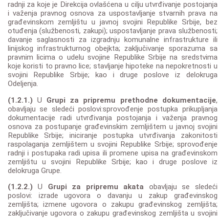
radnji za koje je Direkcija ovlašćena u cilju utvrđivanje postojanja
i važenja pravnog osnova za uspostavljanje stvarnih prava na
građevinskom zemljištu u javnoj svojini Republike Srbije, bez
otuđenja (službenosti, zakupi); uspostavljanje prava službenosti;
davanje saglasnosti za izgradnju komunalne infrastrukture ili
linijskog infrastrukturnog obejkta; zaključivanje sporazuma sa
pravnim licima o udelu svojine Republike Srbije na sredstvima
koje koristi to pravno lice; stavljanje hipoteke na nepokretnosti u
svojini Republike Srbije; kao i druge poslove iz delokruga
Odeljenja.
(1.2.1.)
U
Grupi za pripremu prethodne dokumentacije
,
obavljaju se sledeći poslovi:sprovođenje postupka prikupljanja
dokumentacije radi utvrđivanja postojanja i važenja pravnog
osnova za postupanje građevinskim zemljištem u javnoj svojini
Republike Srbije; iniciranje postupka utvrđivanja zakonitosti
raspolaganja zemljištem u svojini Republike Srbije; sprovođenje
radnji i postupaka radi upisa ili promene upisa na građevinskom
zemljištu u svojini Republike Srbije; kao i druge poslove iz
delokruga Grupe.
(1.2.2.)
U
Grupi za pripremu akata
obavljaju se sledeći
poslovi: izrade ugovora o davanju u zakup građevinskog
zemljišta; izmene ugovora o zakupu građevinskog zemljišta;
zaključivanje ugovora o zakupu građevinskog zemljišta u svojini