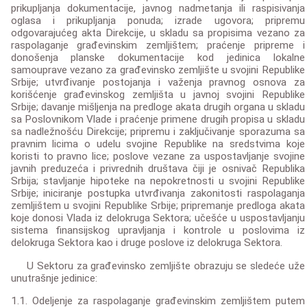
prikupljanja dokumentacije, javnog nadmetanja ili raspisivanja
oglasa i prikupljanja ponuda; izrade ugovora; pripremu
odgovarajućeg akta Direkcije, u skladu sa propisima vezano za
raspolaganje građevinskim zemljištem; praćenje pripreme i
donošenja planske dokumentacije kod jedinica lokalne
samouprave vezano za građevinsko zemljište u svojini Republike
Srbije; utvrđivanje postojanja i važenja pravnog osnova za
korišćenje građevinskog zemljišta u javnoj svojini Republike
Srbije; davanje mišljenja na predloge akata drugih organa u skladu
sa Poslovnikom Vlade i praćenje primene drugih propisa u skladu
sa nadležnošću Direkcije; pripremu i zaključivanje sporazuma sa
pravnim licima o udelu svojine Republike na sredstvima koje
koristi to pravno lice; poslove vezane za uspostavljanje svojine
javnih preduzeća i privrednih društava čiji je osnivač Republika
Srbija; stavljanje hipoteke na nepokretnosti u svojini Republike
Srbije; iniciranje postupka utvrđivanja zakonitosti raspolaganja
zemljištem u svojini Republike Srbije; pripremanje predloga akata
koje donosi Vlada iz delokruga Sektora; učešće u uspostavljanju
sistema finansijskog upravljanja i kontrole u poslovima iz
delokruga Sektora kao i druge poslove iz delokruga Sektora.
U Sektoru za građevinsko zemljište obrazuju se sledeće uže
unutrašnje jedinice:
1.1. Odeljenje za raspolaganje građevinskim zemljištem putem